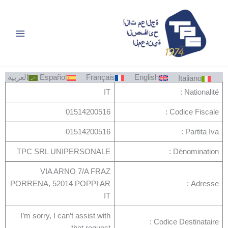
خطي
لى
لمحتوى
English
Français
Español
العربية
Italiano
IT
Nationalité :
01514200516
Codice Fiscale :
01514200516
Partita Iva :
TPC SRL UNIPERSONALE
Dénomination :
VIA ARNO 7/A FRAZ
PORRENA, 52014 POPPI AR
Adresse :
IT
I’m sorry, I can’t assist with
Codice Destinataire :