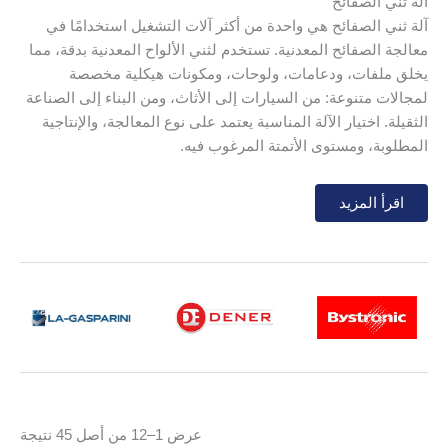
آلة ثني الصفائح
آلة ثني الصفائح هي واحدة من أكثر آلات التشغيل استخدامًا في
معالجة الصفائح المعدنية. تستخدم لثني الألواح المعدنية بدقة، مما
يخلق ملفات، ودعامات، ولوحات، ومكونات هيكلية مخصصة
لمجالات متنوعة: من السيارات إلى الأثاث، ومن البناء إلى الصناعة
الثقيلة. اختيار الآلة المناسبة يعتمد على نوع المعالجة، والإنتاجية
المطلوبة، ومستوى الأتمتة المرغوب فيه.
اقرأ المزيد
تعتبر
pressa piegatrice
محور التكنولوجيا في معالجة الصفائح
المعدنية الحديثة. تتيح هذه الآلة الصناعية تشويه الألواح المعدنية
بدقة شديدة للحصول على ملفات وهياكل ومكونات هيكلية معقدة.
سواء كان الأمر يتعلق بصناعة السيارات أو البناء أو الميكانيكا
الدقيقة، فإن اختيار تقنية الثني يحدد كفاءة دورة الإنتاج بأكملها.
آلات الثني: محور المعالجة الحديثة
تنقسم مشهد آلات الثني إلى ثلاث عائلات تكنولوجية كبيرة، كل منها
تم
عرض 1–12 من أصل 45 نتيجة
لها نقاط قوة محددة بناءً على سمك المادة وحجم الإنتاج المطلوب.
الفر