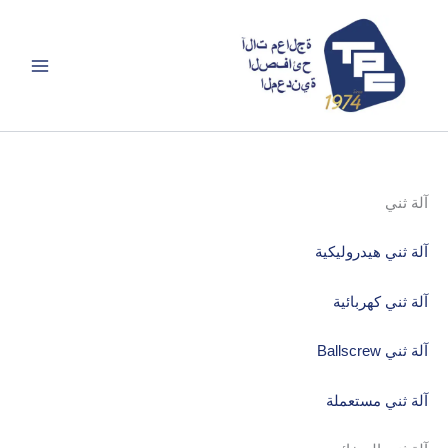
خطي
لى
لمحتوى
آلة ثني
آلة ثني هيدروليكية
آلة ثني كهربائية
آلة ثني Ballscrew
آلة ثني مستعملة