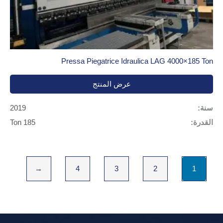
Pressa Piegatrice Idraulica LAG 4000×185 Ton
عرض المنتج
سنة:
2019
القدرة:
185 Ton
←
4
3
2
1