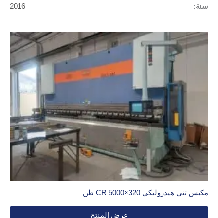
مناسبة بشكل خاص للإنتاج المتسلسل حيث تصنع الدقة الثابتة
سنة:
2016
وسرعة الدورة الفرق. من يعمل على مكونات ذات تحمل عالٍ أو في
بيئات حيث تعتبر كفاءة الطاقة معيارًا للشراء سيجد في pressa
piegatrice elettrica إجابة ملموسة.
Pressa Piegatrice Ballscrew
تستخدم
pressa piegatrice a vite
، المعروفة أيضًا باسم pressa
piegatrice ballscrew، براغي كروية لنقل الحركة إلى عوارض الثني.
إنها
piegatrice lamiere a vite
التي تضمن موضعًا دقيقًا للغاية
وقوة مطبقة متساوية على طول طول الآلة. إنها حل هجين يجمع
بين مزايا التكنولوجيا الكهربائية وخصائص المتانة الخاصة بالآلات
ذات النقل الميكانيكي. مقارنةً بالضغط الهيدروليكي التقليدي، تقلل
النسخة ballscrew من أوقات الدورة وتحسن التكرارية على القطعة.
تستخدم في سياقات حيث تعتبر جودة المنتج النهائي شرطًا غير
مكبس ثني هيدروليكي CR 5000×320 طن
قابل للتفاوض.
عرض المنتج