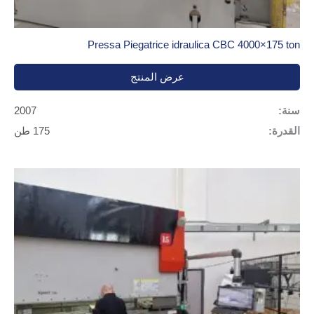
لتحديد النموذج الصحيح، ينصح خبراؤنا بتقييم أربعة عوامل رئيسية:
Pressa Piegatrice idraulica CBC 4000×175 ton
الوزن:
القوة اللازمة المحسوبة على أساس السمك ونوع
المعدن.
عرض المنتج
الطول الفعال:
الحجم الأقصى للصفائح المعدنية التي سيتم
سنة:
2007
معالجتها.
القدرة:
175 طن
سرعة الدورة:
أساسية للإنتاج المتسلسل.
التكامل 4.0:
قدرة CNC على التفاعل مع برامج الإدارة
التجارية.
من خلال التنقل بين الفئات الفرعية في كتالوجنا، يمكنك مقارنة
المواصفات الفنية وتحديد التكنولوجيا الأكثر ملاءمة لاحتياجاتك في
تحويل الصفائح المعدنية.