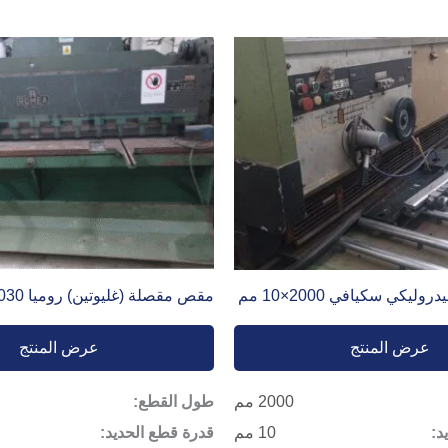
كي سكيافي 2000×10 مم
مقص مقصلة (غليوتين) روميا 3030×5 مم.
عرض المنتج
عرض المنتج
2000 مم
طول القطع:
د:
10 مم
قدرة قطع الحديد: