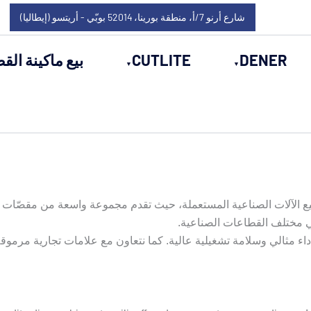
شارع أرنو 7/أ، منطقة بورينا، 52014 بوبّي - أريتسو (إيطاليا)
DENER
CUTLITE
بيع ماكينة القط
يع الآلات الصناعية المستعملة، حيث تقدم مجموعة واسعة من مقصّات 
ي مختلف القطاعات الصناعية.
ثالي وسلامة تشغيلية عالية. كما نتعاون مع علامات تجارية مرموقة لت