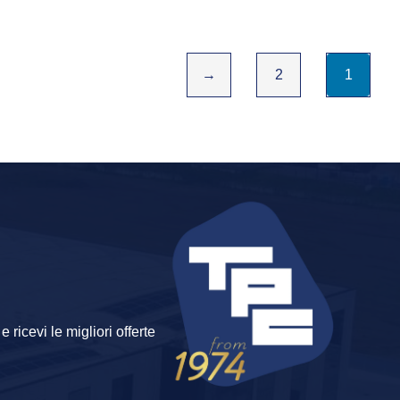
←
2
1
 ricevi le migliori offerte