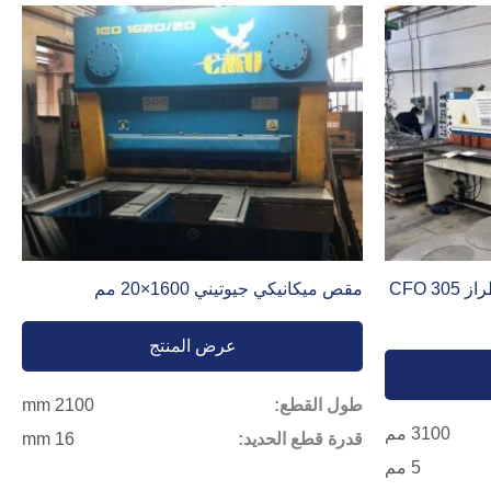
مقص غيلوتين هيدروليكي فارينا طراز CFO 305
مقص ميكانيكي جيوتيني 1600×20 مم
عرض المنتج
طول القطع:
2100 mm
3100 مم
قدرة قطع الحديد:
16 mm
5 مم