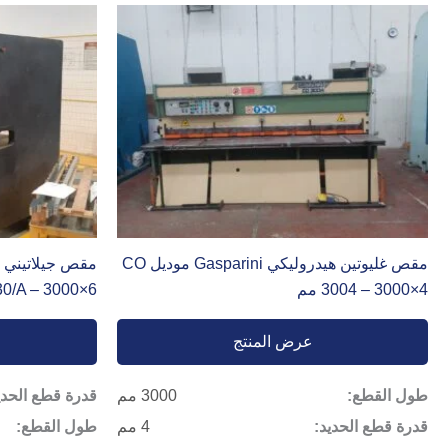
مقص غليوتين هيدروليكي Gasparini موديل CO
3004 – 3000×4 مم
630/A – 3000×6 
عرض المنتج
طول القطع:
3000 مم
قدرة قطع الحدي
قدرة قطع الحديد:
4 مم
طول القطع: