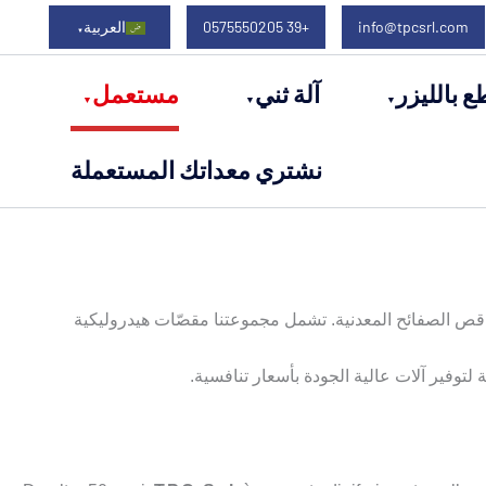
info@tpcsrl.com
+39 0575550205
العربية
ع بالليزر
آلة ثني
مستعمل
نشتري معداتك المستعملة
قص الصفائح المعدنية. تشمل مجموعتنا مقصّات هيدروليكية
وفير آلات عالية الجودة بأسعار تنافسية.