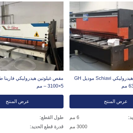
مقص جيلاتيني هيدروليكي Schiavi موديل GH
مم
– 3100×5 مم
عرض المنتج
عرض المنتج
د:
6 مم
طول القطع:
3000 مم
قدرة قطع الحديد: