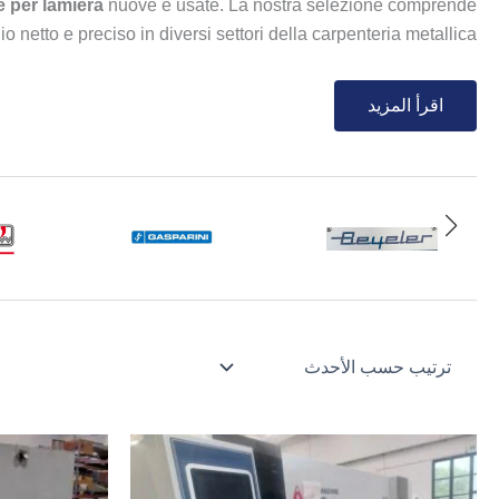
e per lamiera
nuove e usate. La nostra selezione comprende
io netto e preciso in diversi settori della carpenteria metallica.
اقرأ المزيد
za operativa. Collaboriamo con marchi rinomati come
Dener
per
per chi cerca una
cesoia nuova
con tecnologia CNC avanzata.
i
taglio e deformazione
, esplora le nostre soluzioni correlate:
atura Lamiera:
Pressa piegatrice
|
Piegatrice usata
e del Taglio:
Taglio laser piano
|
Taglio laser usato
Lavorazioni Accessorie:
Punzonatrice usata