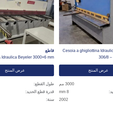
Cesoia a ghigliottina Idra
قاطع
na Idraulica Beyeler 3000×6 mm
306/8 –
عرض المنتج
عرض المنتج
3000 مم
طول القطع:
د:
8 mm
قدرة قطع الحديد:
2002
سنة: