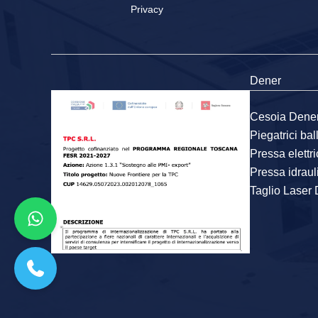
Privacy
Dener
Cesoia Dene
Piegatrici ba
Pressa elettr
Pressa idraul
Taglio Laser