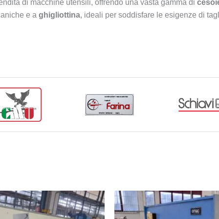
vendita di macchine utensili, offrendo una vasta gamma di
cesoi
caniche e a
ghigliottina
, ideali per soddisfare le esigenze di tagl
 dai nostri tecnici per garantire prestazioni ottimali e sicurez
sicurare macchinari di alta qualità a prezzi competitivi, ideali 
Per
completare
il tuo reparto d
Pieg
Evoluzion