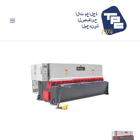
خطي
لى
لمحتوى