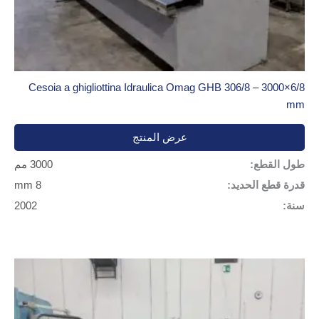
Cesoia a ghigliottina Idraulica Omag GHB 306/8 – 3000×6/8
mm
عرض المنتج
طول القطع:
3000 مم
قدرة قطع الحديد:
8 mm
سنة:
2002