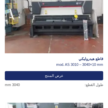
قاطع هيدروليكي
mod. AS 3010 – 3040×10 mm
عرض المنتج
طول القطع:
3040 mm