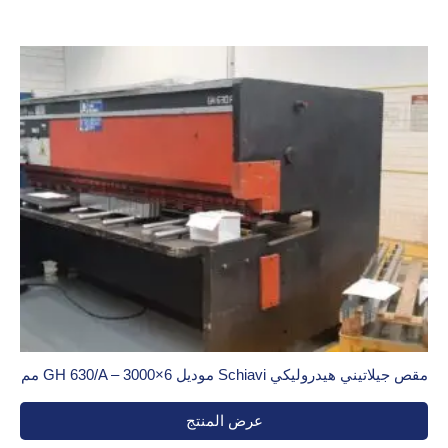
مقص جيلاتيني هيدروليكي Schiavi موديل GH 630/A – 3000×6 مم
عرض المنتج