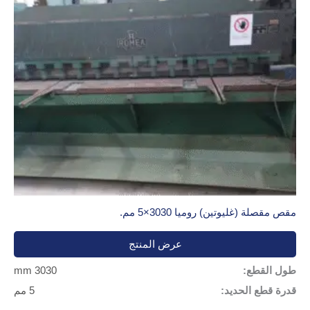
مقص مقصلة (غليوتين) روميا 3030×5 مم.
عرض المنتج
طول القطع:
3030 mm
قدرة قطع الحديد:
5 مم