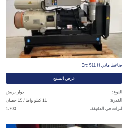
ضاغط ماتي Erc 511 H
عرض المنتج
النوع:
دوار بريش
القدرة:
11 كيلو واط / 15 حصان
لترات في الدقيقة:
1.700