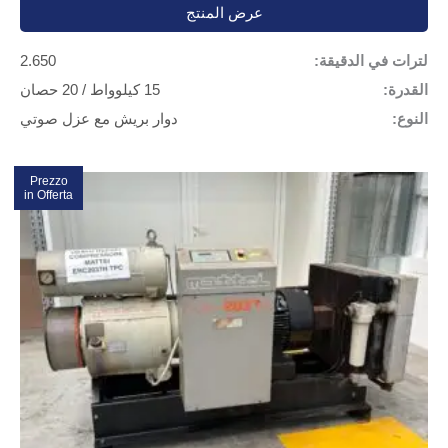
عرض المنتج
لترات في الدقيقة:
2.650
القدرة:
15 كيلوواط / 20 حصان
النوع:
دوار بريش مع عزل صوتي
Prezzo
تخفيضات!
in Offerta