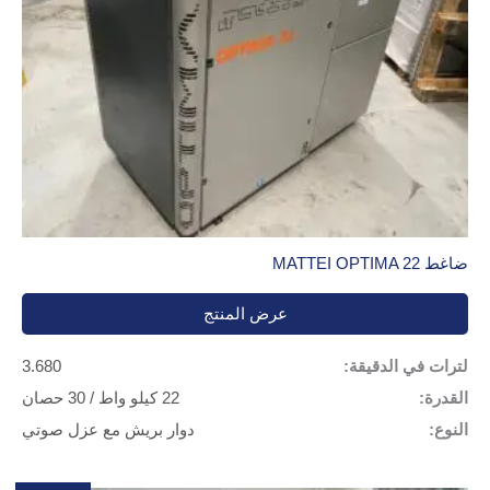
ضاغط MATTEI OPTIMA 22
عرض المنتج
لترات في الدقيقة:
3.680
القدرة:
22 كيلو واط / 30 حصان
النوع:
دوار بريش مع عزل صوتي