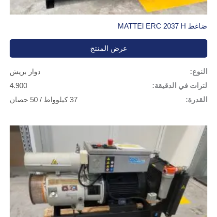
ضاغط MATTEI ERC 2037 H
عرض المنتج
النوع:
دوار بريش
لترات في الدقيقة:
4.900
القدرة:
37 كيلوواط / 50 حصان