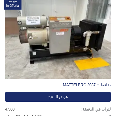
Prezzo
تخفيضات!
in Offerta
ضاغط MATTEI ERC 2037 H
عرض المنتج
لترات في الدقيقة:
4.900