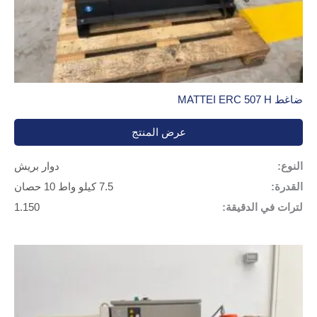
ضاغط MATTEI ERC 507 H
عرض المنتج
النوع:
دوار بريش
القدرة:
7.5 كيلو واط 10 حصان
لترات في الدقيقة:
1.150