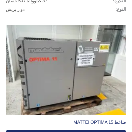
القدرة:
37 كيلوواط / 50 حصان
النوع:
دوار بريش
ضاغط MATTEI OPTIMA 15