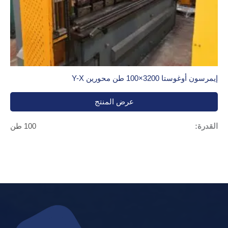
إيمرسون أوغوستا 3200×100 طن محورين Y-X
عرض المنتج
القدرة:
100 طن