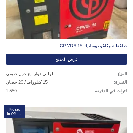
ضاغط شيكاغو نيوماتيك CP VDS 15
عرض المنتج
النوع:
لولبي دوار مع عزل صوتي
القدرة:
15 كيلوواط / 20 حصان
لترات في الدقيقة:
1.550
Prezzo
تخفيضات!
in Offerta