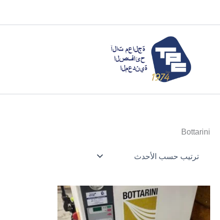
خطي
لى
لمحتوى
Bottarini