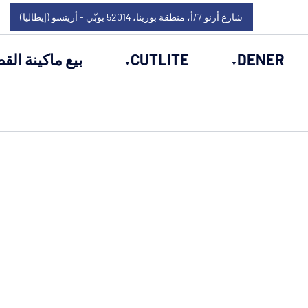
شارع أرنو 7/أ، منطقة بورينا، 52014 بوبّي - أريتسو (إيطاليا)
DENER
CUTLITE
بيع ماكينة القط