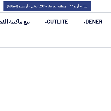
شارع أرنو 7/أ، منطقة بورينا، 52014 بوبّي - أريتسو (إيطاليا)
DENER
CUTLITE
بيع ماكينة القط