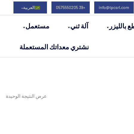
info@tpcsrl.com
+39 0575550205
العربية
ع بالليزر
آلة ثني
مستعمل
نشتري معداتك المستعملة
عرض النتيجة الوحيدة