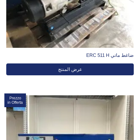
ضاغط ماتي ERC 511 H
عرض المنتج
Prezzo
تخفيضات!
in Offerta