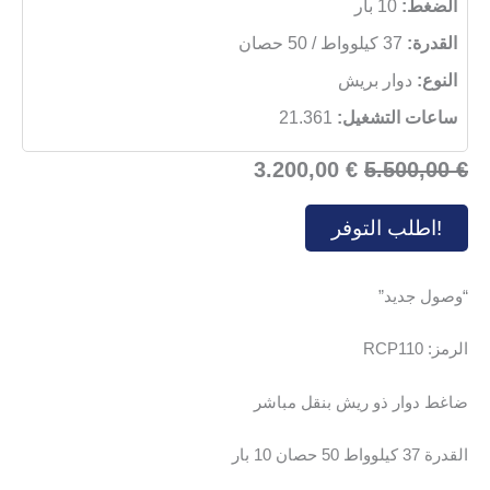
الضغط:
10 بار
القدرة:
37 كيلوواط / 50 حصان
النوع:
دوار بريش
ساعات التشغيل:
21.361
السعر
السعر
3.200,00
€
5.500,00
€
الأصلي
الحالي
!اطلب التوفر
هو:
هو:
3.200,00 €.
5.500,00 €.
“وصول جديد”
الرمز: RCP110
ضاغط دوار ذو ريش بنقل مباشر
القدرة 37 كيلوواط 50 حصان 10 بار