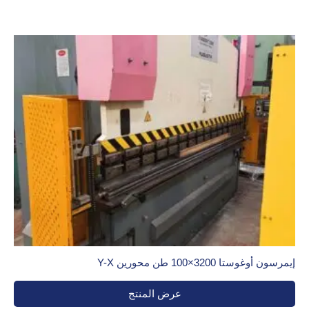
إيمرسون أوغوستا 3200×100 طن محورين Y-X
عرض المنتج