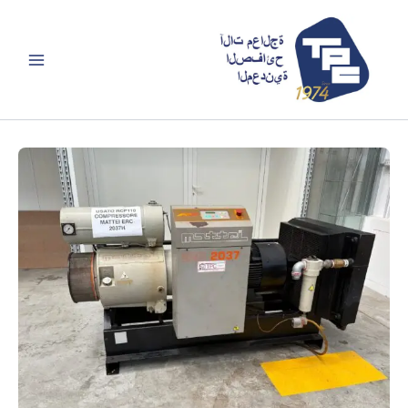
خطي
لى
لمحتوى