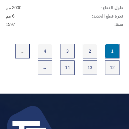
طول القطع:
3000 مم
قدرة قطع الحديد:
6 مم
سنة:
1997
…
4
3
2
1
←
14
13
12