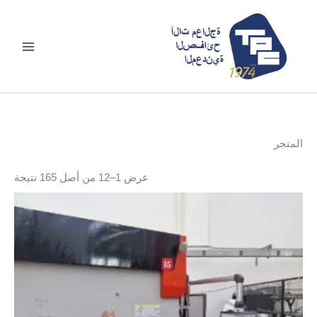
خطي
لى
لمحتوى
المتجر
تم
عرض 1–12 من أصل 165 نتيجة
الفر
حس
الأ