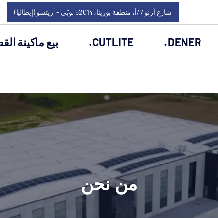
شارع أرنو 7/أ، منطقة بورينا، 52014 بوبّي - أريتسو (إيطاليا)
DENER
CUTLITE
بيع ماكينة القط
من نحن