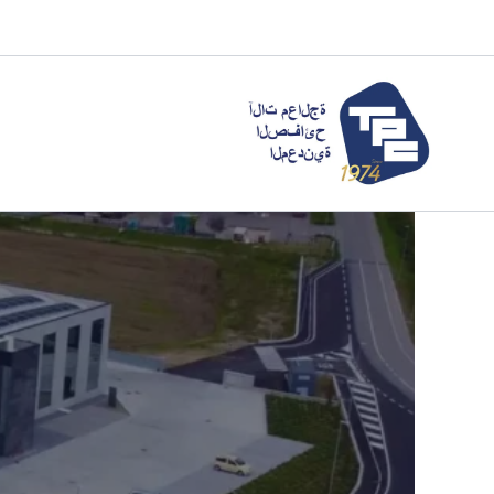
خطي
لى
لمحتوى