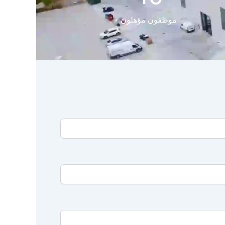
موظفون مؤهلون