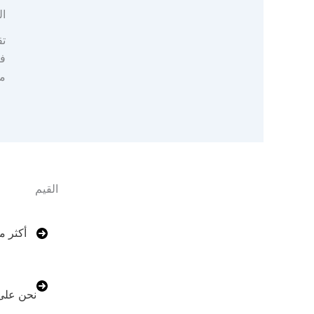
ال
تق
فن
مر
القيم
نحن على 