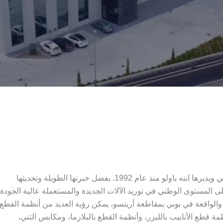
تأسست TPC في عام 1974 على يد جينو فانجيليستي ويديرها ابنه باولو منذ عام 1992. بفضل خبرتها الطويلة وتحديثها
المستوى الوطني في توريد الآلات الجديدة والمستعملة عالية الجودة.
التي تبلغ مساحتها 3000 متر مربع والواقعة في بوبي بمقاطعة أريتسو، يمكن رؤية العديد من أنظمة القطع
نظمة قطع الأنابيب بالليزر، وأنظمة القطع بالبلازما، ومكابس الثني،