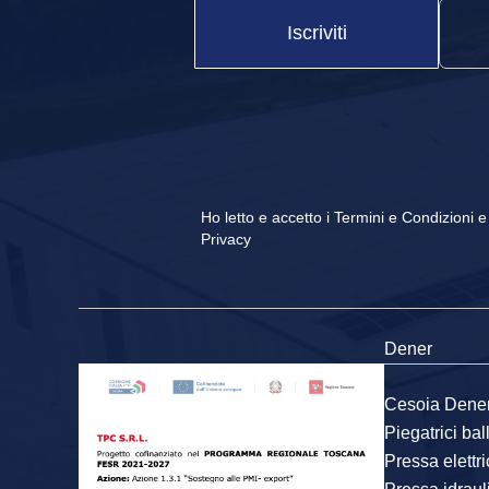
Iscriviti
Ho letto e accetto i
Termini e Condizioni
Privacy
Dener
Cesoia Dene
Piegatrici ba
Pressa elettr