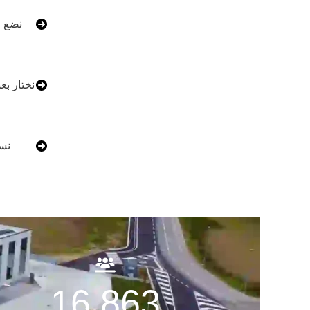
نضع ا
نختار بع
نس
16.863