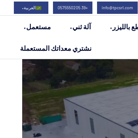
info@tpcsrl.com
+39 0575550205
العربية
ع بالليزر
آلة ثني
مستعمل
نشتري معداتك المستعملة