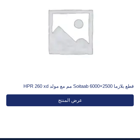
قطع بلازما Soitaab 6000×2500 مم مع مولد HPR 260 xd
عرض المنتج