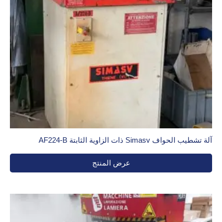
آلة تشطيب الحواف Simasv ذات الزاوية الثابتة AF224-B
عرض المنتج