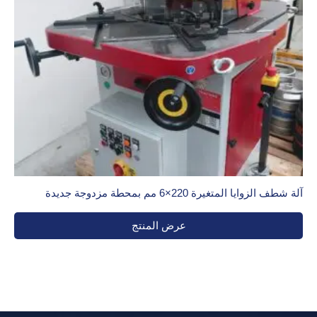
آلة شطف الزوايا المتغيرة 220×6 مم بمحطة مزدوجة جديدة
عرض المنتج